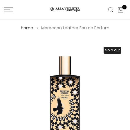
Salta
0
il
contenuto
Home
Moroccan Leather Eau de Parfum
Sold out