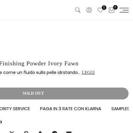
0
0
Finishing Powder Ivory Fawn
e come un fluido sulla pelle idratando...
LEGGI
SOLD OUT
TY SERVICE
PAGA IN 3 RATE CON KLARNA
SAMPLES IN O
a