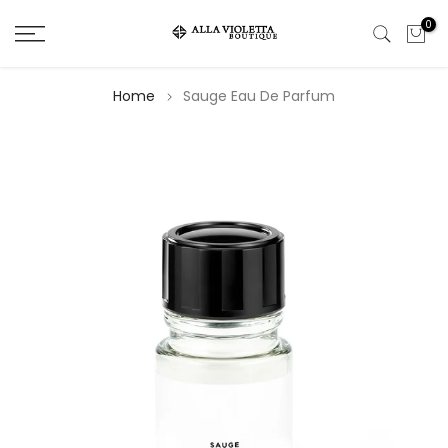
Salta
0
il
contenuto
Home
Sauge Eau De Parfum