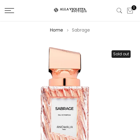
Salta
0
il
contenuto
Home
Sabrage
Sold out