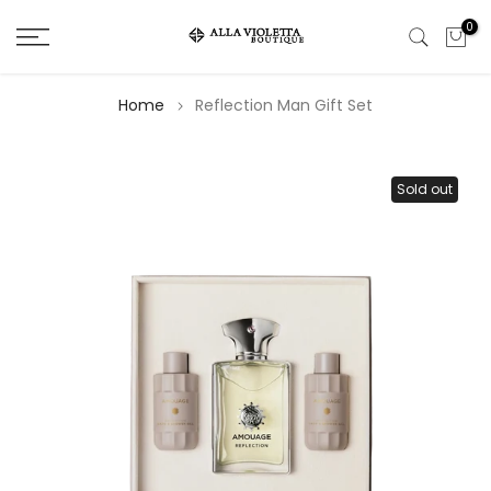
Salta
0
il
contenuto
Home
Reflection Man Gift Set
Sold out