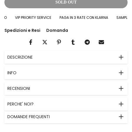
SOLD OUT
O
VIP PRIORITY SERVICE
PAGA IN 3 RATE CON KLARNA
SAMPLES IN
Spedizioni e Resi
Domanda
DESCRIZIONE
INFO
RECENSIONI
PERCHE' NOI?
DOMANDE FREQUENTI