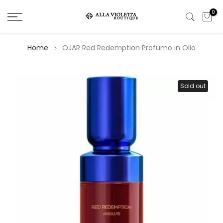
Salta
0
il
contenuto
Home
OJAR Red Redemption Profumo in Olio
Sold out