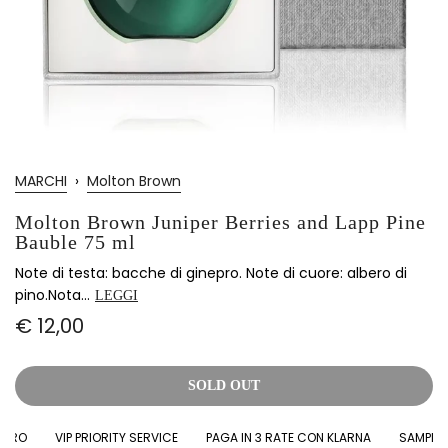
MARCHI
›
Molton Brown
Molton Brown Juniper Berries and Lapp Pine
Bauble 75 ml
Note di testa: bacche di ginepro. Note di cuore: albero di
pino.Nota...
LEGGI
€ 12,00
SOLD OUT
RO
VIP PRIORITY SERVICE
PAGA IN 3 RATE CON KLARNA
SAMPLES I