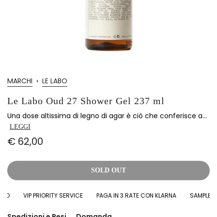
MARCHI
›
LE LABO
Le Labo Oud 27 Shower Gel 237 ml
Una dose altissima di legno di agar è ciò che conferisce a...
LEGGI
€ 62,00
SOLD OUT
O
VIP PRIORITY SERVICE
PAGA IN 3 RATE CON KLARNA
SAMPLES IN 
Spedizioni e Resi
Domanda