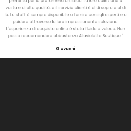
preferita per la profumeria artistica. La loro collezione è
vasta e di alta qualità, e il servizio clienti è al di sopra e al di
là. Lo staff è sempre disponibile a fornire consigli esperti e a
guidare attraverso la loro impressionante selezione.
L'esperienza di acquisto online è stata fluida e veloce. Non
posso raccomandare abbastanza Allavioletta Boutique."
Giovanni