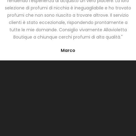
rendendo l'esperienza di acquisto un vero piacere. La loro
selezione di profumi di nicchia è ineguagliabile e ho trovato
profumi che non sono riuscito a trovare altrove. Il servizio
clienti è stato eccezionale, rispondendo prontamente a
tutte le mie domande. Consiglio vivamente Allavioletta
Boutique a chiunque cerchi profumi di alta qualità."
Marco