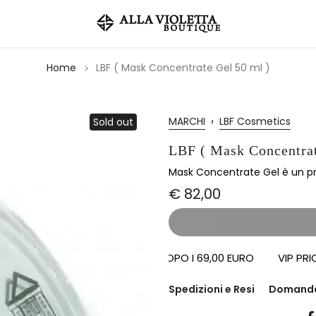
Home
LBF ( Mask Concentrate Gel 50 ml )
MARCHI
›
LBF Cosmetics
Sold out
LBF ( Mask Concentrat
Mask Concentrate Gel è un pr
€ 82,00
SPEDIZIONI OMAGGIO DOPO I 69,00 EURO
VIP PRIORITY
Spedizioni e Resi
Domand