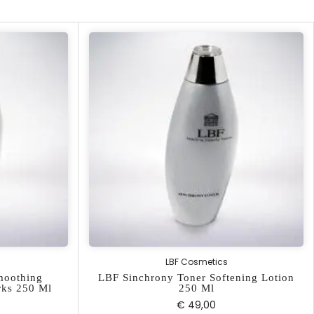
LBF Cosmetics
moothing
LBF Sinchrony Toner Softening Lotion
rks 250 Ml
250 Ml
€ 49,00