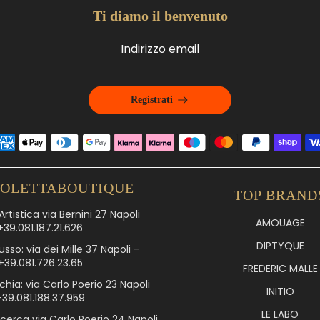
Ti diamo il benvenuto
Registrati
IOLETTABOUTIQUE
TOP BRAND
rtistica via Bernini 27 Napoli
AMOUAGE
+39.081.187.21.626
DIPTYQUE
usso: via dei Mille 37 Napoli -
+39.081.726.23.65
FREDERIC MALLE
chia: via Carlo Poerio 23 Napoli
INITIO
+39.081.188.37.959
LE LABO
icerca via Carlo Poerio 24 Napoli