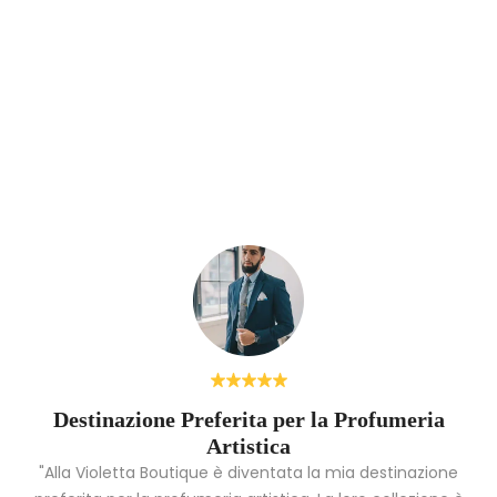
fumi oud di nicchia: eleganza, mistero e le nuove interpretazioni moder
7 marzo 2026
Destinazione Preferita per la Profumeria
Artistica
"Alla Violetta Boutique è diventata la mia destinazione