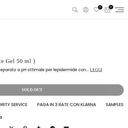
0
0
e Gel 50 ml )
eparato a pH ottimale per lepidermide con...
LEGGI
SOLD OUT
 SERVICE
PAGA IN 3 RATE CON KLARNA
SAMPLES IN OMA
a