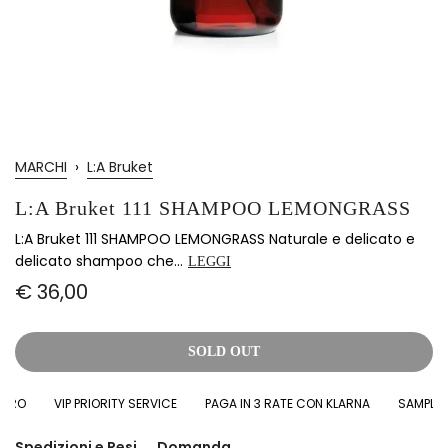
MARCHI
›
L:A Bruket
L:A Bruket 111 SHAMPOO LEMONGRASS
L:A Bruket 111 SHAMPOO LEMONGRASS Naturale e delicato e
delicato shampoo che...
LEGGI
€ 36,00
SOLD OUT
RO
VIP PRIORITY SERVICE
PAGA IN 3 RATE CON KLARNA
SAMPLES I
Spedizioni e Resi
Domanda