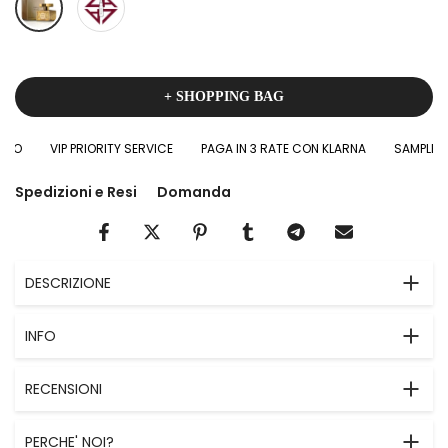
+ SHOPPING BAG
O
VIP PRIORITY SERVICE
PAGA IN 3 RATE CON KLARNA
SAMPLES IN
Spedizioni e Resi
Domanda
DESCRIZIONE
INFO
RECENSIONI
PERCHE' NOI?