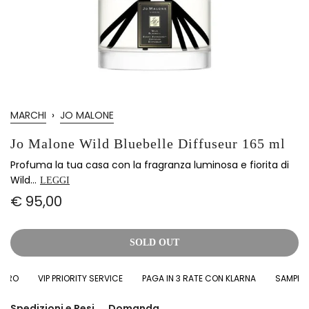
MARCHI
›
JO MALONE
Jo Malone Wild Bluebelle Diffuseur 165 ml
Profuma la tua casa con la fragranza luminosa e fiorita di
Wild...
LEGGI
€ 95,00
SOLD OUT
RO
VIP PRIORITY SERVICE
PAGA IN 3 RATE CON KLARNA
SAMPLES I
Spedizioni e Resi
Domanda