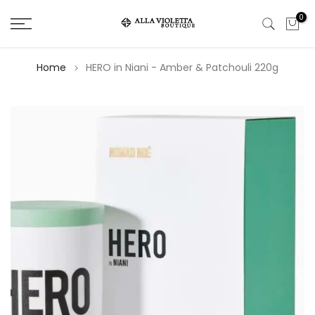
Salta
0
il
contenuto
Home
HERO in Niani - Amber & Patchouli 220g