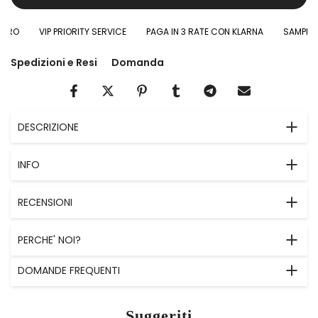
RO
VIP PRIORITY SERVICE
PAGA IN 3 RATE CON KLARNA
SAMPLES I
Spedizioni e Resi
Domanda
DESCRIZIONE
INFO
RECENSIONI
PERCHE' NOI?
DOMANDE FREQUENTI
Suggeriti