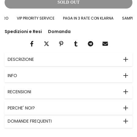
SOLD OUT
RO
VIP PRIORITY SERVICE
PAGA IN 3 RATE CON KLARNA
SAMPLES I
Spedizioni e Resi
Domanda
DESCRIZIONE
INFO
RECENSIONI
PERCHE' NOI?
DOMANDE FREQUENTI