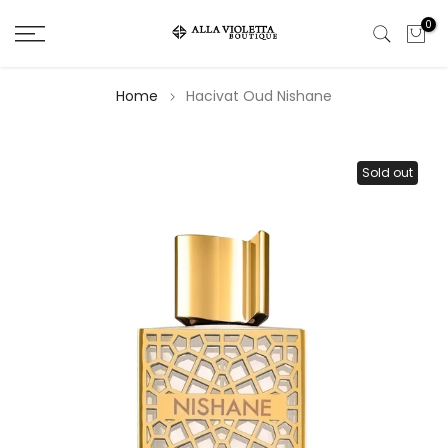
Salta
0
il
contenuto
Home
Hacivat Oud Nishane
Sold out