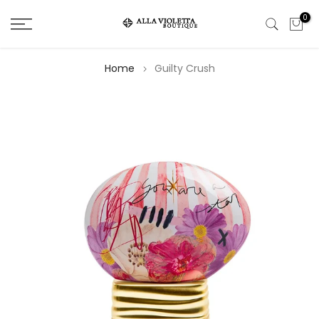
Salta
0
il
contenuto
Home
Guilty Crush