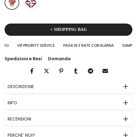
+ SHOPPING BAG
RO
VIP PRIORITY SERVICE
PAGA IN 3 RATE CON KLARNA
SAMPLES I
Spedizioni e Resi
Domanda
DESCRIZIONE
INFO
RECENSIONI
PERCHE' NOI?