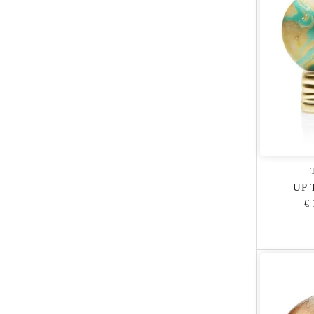
UP 
€ 