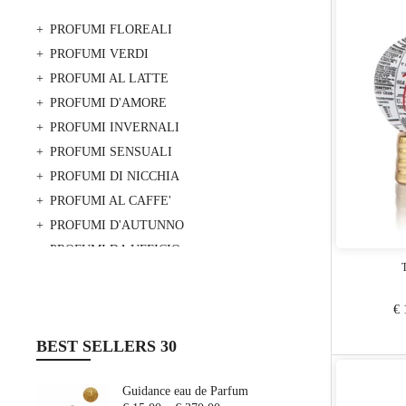
PROFUMI FLOREALI
PROFUMI VERDI
PROFUMI AL LATTE
PROFUMI D'AMORE
PROFUMI INVERNALI
PROFUMI SENSUALI
PROFUMI DI NICCHIA
PROFUMI AL CAFFE'
PROFUMI D'AUTUNNO
PROFUMI DA UFFICIO
PROFUMO DI PULITO
PROFUMI DOLCI
€ 
PROFUMI LEGNOSI
BEST SELLERS 30
PROFUMI GOURMAND
PROFUMI FRUTTATI
Guidance eau de Parfum
PROFUMI MARINI