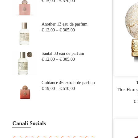
€ 15,00
–
€ 370,00
PROFUMI PER INGREDIENTE
PROFUMI ITALIANI
PROFUMI INGLESI
Another 13 eau de parfum
PROFUMI ORIENTALI
€ 12,00
–
€ 305,00
PROFUMI DA CERIMONIA
PROFUMI DI LUSSO
Santal 33 eau de parfum
SAMPLES
€ 12,00
–
€ 305,00
Guidance 46 extrait de parfum
€ 19,00
–
€ 510,00
The Hous
€ 
Canali Socials