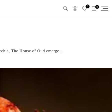
0
0
icchia, The House of Oud emerge...