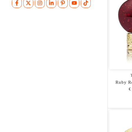
Ruby R
€