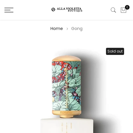
Salta
0
il
contenuto
Home
Gong
Sold out