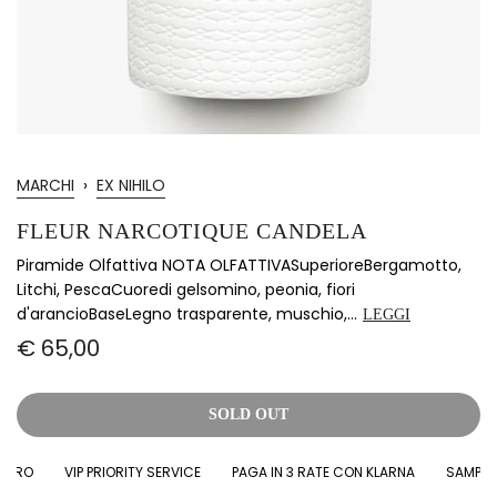
MARCHI
›
EX NIHILO
FLEUR NARCOTIQUE CANDELA
Piramide Olfattiva NOTA OLFATTIVASuperioreBergamotto,
Litchi, PescaCuoredi gelsomino, peonia, fiori
d'arancioBaseLegno trasparente, muschio,...
LEGGI
€ 65,00
SOLD OUT
URO
VIP PRIORITY SERVICE
PAGA IN 3 RATE CON KLARNA
SAMPLES I