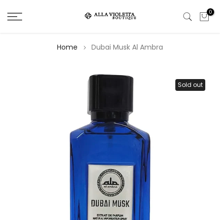
Salta
0
il
contenuto
Home
Dubai Musk Al Ambra
Sold out