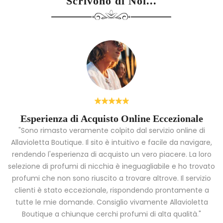
Scrivono di Noi...
a di Acquisto Online Eccezionale
Profumi di L
o veramente colpito dal servizio online di
tique. Il sito è intuitivo e facile da navigare,
"Ho recentemente
erienza di acquisto un vero piacere. La loro
rimasta estasiata 
ofumi di nicchia è ineguagliabile e ho trovato
profumo sembra 
n sono riuscito a trovare altrove. Il servizio
l'esperienza di ac
to eccezionale, rispondendo prontamente a
lo staff è stato
 domande. Consiglio vivamente Allavioletta
aiutandomi a sc
chiunque cerchi profumi di alta qualità."
vedo l'ora