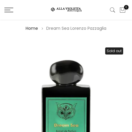
Salta
0
il
contenuto
Home
Dream Sea Lorenzo Pazzaglia
Sold out