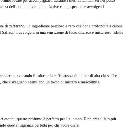
 profumo ideale per accompagnarti durante i mesi autunnali, sei nel posto
ssenza dell’autunno con note olfattive calde, speziate e avvolgenti.
te di zafferano, un ingrediente prezioso e raro che dona profondità e calore.
l Saffron ti avvolgerà in una sensazione di lusso discreto e misterioso, ideale
o moderno, evocando il calore e la raffinatezza di un bar di alta classe. Le
 che risvegliano i sensi con un tocco di mistero e mascolinità.
ori esotici, questo profumo è perfetto per l’autunno. Richiama il lato più
endo questa fragranza perfetta per chi vuole osare.