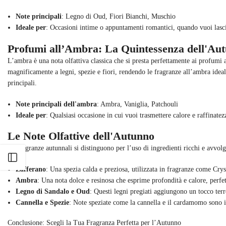
Note principali
: Legno di Oud, Fiori Bianchi, Muschio
Ideale per
: Occasioni intime o appuntamenti romantici, quando vuoi lasc
Profumi all’Ambra: La Quintessenza dell'Au
L’ambra è una nota olfattiva classica che si presta perfettamente ai profumi 
magnificamente a legni, spezie e fiori, rendendo le fragranze all’ambra idea
principali.
Note principali dell'ambra
: Ambra, Vaniglia, Patchouli
Ideale per
: Qualsiasi occasione in cui vuoi trasmettere calore e raffinate
Le Note Olfattive dell'Autunno
Le fragranze autunnali si distinguono per l’uso di ingredienti ricchi e avvolg
Apri barra laterale
Zafferano
: Una spezia calda e preziosa, utilizzata in fragranze come Cry
Ambra
: Una nota dolce e resinosa che esprime profondità e calore, perfet
Legno di Sandalo e Oud
: Questi legni pregiati aggiungono un tocco ter
Cannella e Spezie
: Note speziate come la cannella e il cardamomo sono i
Conclusione: Scegli la Tua Fragranza Perfetta per l’Autunno