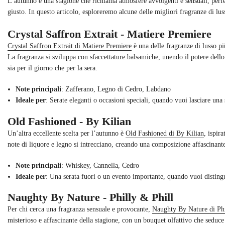
L’autunno è una stagione che richiama atmosfere avvolgenti e sensuali, perfet
giusto. In questo articolo, esploreremo alcune delle migliori fragranze di lu
Crystal Saffron Extrait - Matiere Premiere
Crystal Saffron Extrait di Matiere Premiere
è una delle fragranze di lusso pi
La fragranza si sviluppa con sfaccettature balsamiche, unendo il potere dello 
sia per il giorno che per la sera.
Note principali
: Zafferano, Legno di Cedro, Labdano
Ideale per
: Serate eleganti o occasioni speciali, quando vuoi lasciare una 
Old Fashioned - By Kilian
Un’altra eccellente scelta per l’autunno è
Old Fashioned di By Kilian
, ispir
note di liquore e legno si intrecciano, creando una composizione affascinant
Note principali
: Whiskey, Cannella, Cedro
Ideale per
: Una serata fuori o un evento importante, quando vuoi disting
Naughty By Nature - Philly & Phill
Per chi cerca una fragranza sensuale e provocante,
Naughty By Nature di Phi
misterioso e affascinante della stagione, con un bouquet olfattivo che seduce 