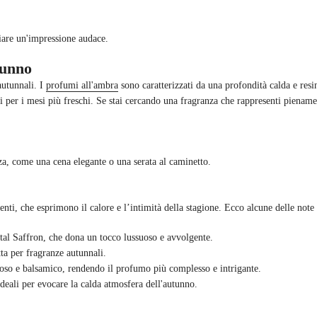
iare un'impressione audace.
tunno
autunnali. I
profumi all'ambra
sono caratterizzati da una profondità calda e resi
li per i mesi più freschi. Se stai cercando una fragranza che rappresenti pienam
zza, come una cena elegante o una serata al caminetto.
enti, che esprimono il calore e l’intimità della stagione. Ecco alcune delle note
stal Saffron, che dona un tocco lussuoso e avvolgente.
ta per fragranze autunnali.
roso e balsamico, rendendo il profumo più complesso e intrigante.
deali per evocare la calda atmosfera dell'autunno.