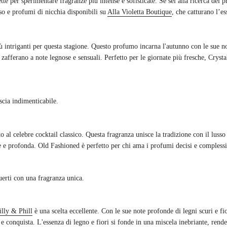
te per sperimentare fragranze più intense e sofisticate. Se sei alla ricerca del
sso e profumi di nicchia disponibili su
Alla Violetta Boutique
, che catturano l’e
ù intriganti per questa stagione. Questo profumo incarna l'autunno con le sue no
zafferano a note legnose e sensuali. Perfetto per le giornate più fresche, Crysta
scia indimenticabile.
ato al celebre cocktail classico. Questa fragranza unisce la tradizione con il luss
e e profonda. Old Fashioned è perfetto per chi ama i profumi decisi e complessi,
uerti con una fragranza unica.
lly & Phill
è una scelta eccellente. Con le sue note profonde di legni scuri e fi
e conquista. L'essenza di legno e fiori si fonde in una miscela inebriante, rend