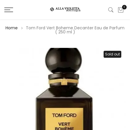
Salta
0
il
contenuto
Home
Tom Ford Vert Boheme Decanter Eau de Parfum
( 250 ml )
Sold out