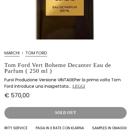
MARCHI
›
TOM FORD
Tom Ford Vert Boheme Decanter Eau de
Parfum ( 250 ml )
Furoi Produzione Versione VINTAGEPer la prima volta Tom
Ford introduce una inaspettata...
LEGGI
€ 570,00
SOLD OUT
ORITY SERVICE
PAGA IN 3 RATE CON KLARNA
SAMPLES IN OMAGGIO IN 