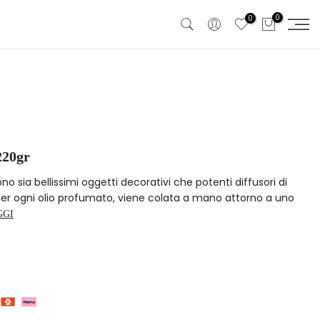
0
0
220gr
no sia bellissimi oggetti decorativi che potenti diffusori di
 per ogni olio profumato, viene colata a mano attorno a uno
GGI