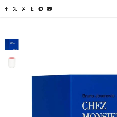
Salta
il
contenuto