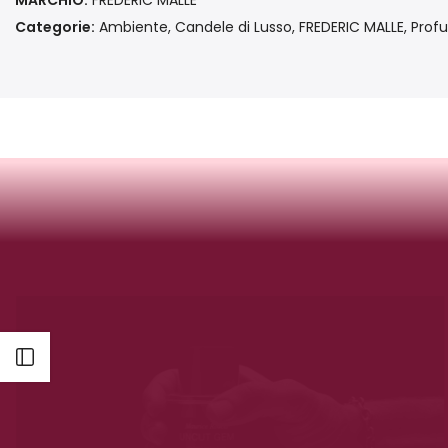
MARCHIO:
FREDERIC MALLE
Categorie:
Ambiente
Candele di Lusso
FREDERIC MALLE
Profu
Apri barra laterale