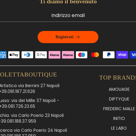
Ti diamo il benvenuto
Registrati
IOLETTABOUTIQUE
TOP BRAND
rtistica via Bernini 27 Napoli
AMOUAGE
+39.081.187.21.626
DIPTYQUE
usso: via dei Mille 37 Napoli -
+39.081.726.23.65
FREDERIC MALLE
chia: via Carlo Poerio 23 Napoli
INITIO
+39.081.188.37.959
LE LABO
icerca via Carlo Poerio 24 Napoli
*39.081.188.37.959