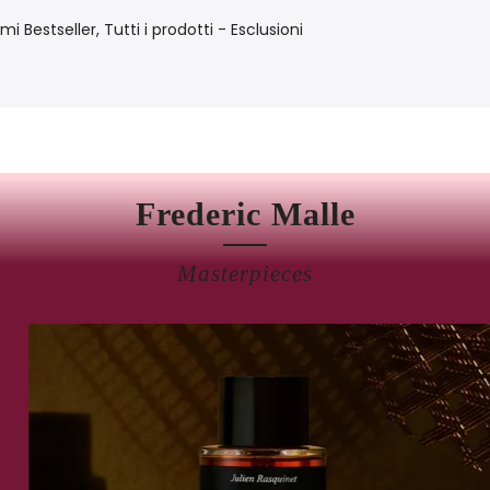
mi Bestseller
Tutti i prodotti - Esclusioni
Frederic Malle
Masterpieces