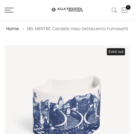
Salta
0
il
contenuto
Home
NEL MENTRE Candela Vaso Settecento Fornasetti
Sold out