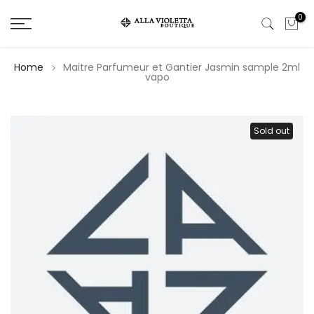
Salta
0
il
contenuto
Home
Maitre Parfumeur et Gantier Jasmin sample 2ml
vapo
Sold out