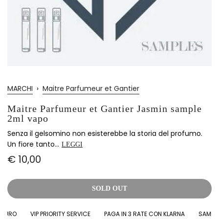
MARCHI
›
Maitre Parfumeur et Gantier
Maitre Parfumeur et Gantier Jasmin sample
2ml vapo
Senza il gelsomino non esisterebbe la storia del profumo.
Un fiore tanto...
LEGGI
€ 10,00
SOLD OUT
URO
VIP PRIORITY SERVICE
PAGA IN 3 RATE CON KLARNA
SAMPLES 