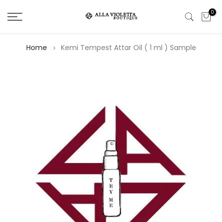
Salta
0
il
contenuto
Home
Kemi Tempest Attar Oil ( 1 ml ) Sample