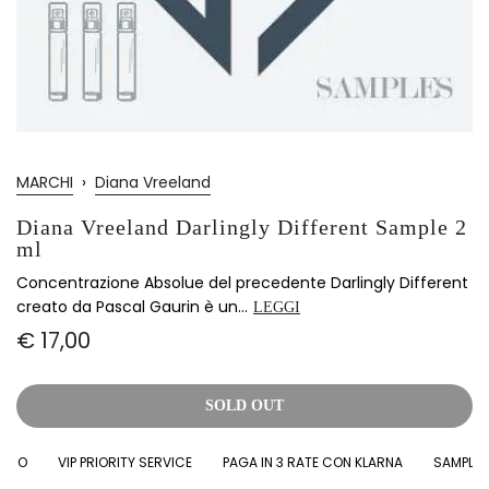
MARCHI
›
Diana Vreeland
Diana Vreeland Darlingly Different Sample 2
ml
Concentrazione Absolue del precedente Darlingly Different
creato da Pascal Gaurin è un...
LEGGI
€ 17,00
SOLD OUT
RO
VIP PRIORITY SERVICE
PAGA IN 3 RATE CON KLARNA
SAMPLES IN