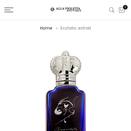
Salta
0
il
contenuto
Home
Ecstatic extrait