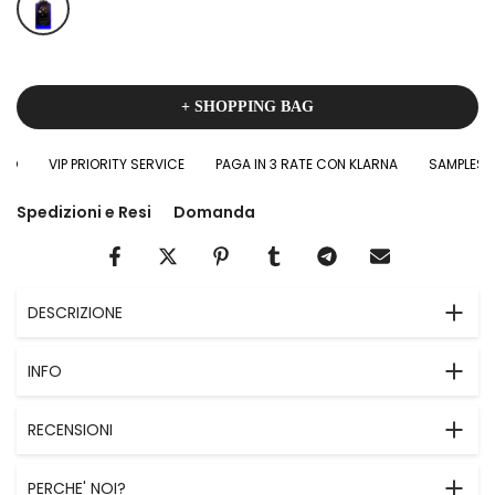
+ SHOPPING BAG
VIP PRIORITY SERVICE
PAGA IN 3 RATE CON KLARNA
SAMPLES IN 
Spedizioni e Resi
Domanda
DESCRIZIONE
INFO
RECENSIONI
PERCHE' NOI?