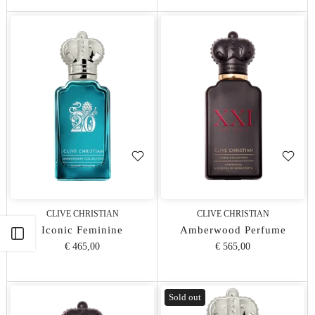
CLIVE CHRISTIAN
CLIVE CHRISTIAN
Iconic Feminine
Amberwood Perfume
Apri barra laterale
€ 465,00
€ 565,00
Sold out