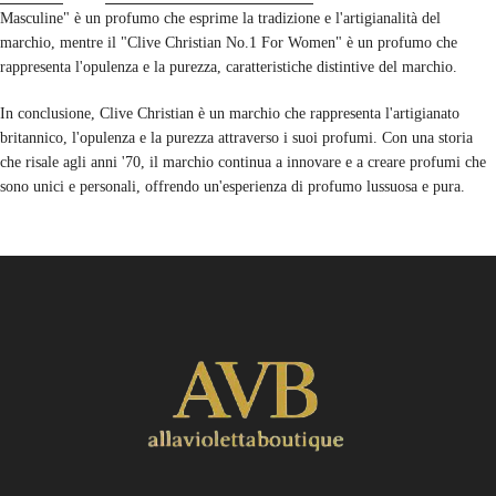
Masculine" è un profumo che esprime la tradizione e l'artigianalità del
marchio, mentre il "Clive Christian No.1 For Women" è un profumo che
rappresenta l'opulenza e la purezza, caratteristiche distintive del marchio.
In conclusione, Clive Christian è un marchio che rappresenta l'artigianato
britannico, l'opulenza e la purezza attraverso i suoi profumi. Con una storia
che risale agli anni '70, il marchio continua a innovare e a creare profumi che
sono unici e personali, offrendo un'esperienza di profumo lussuosa e pura.