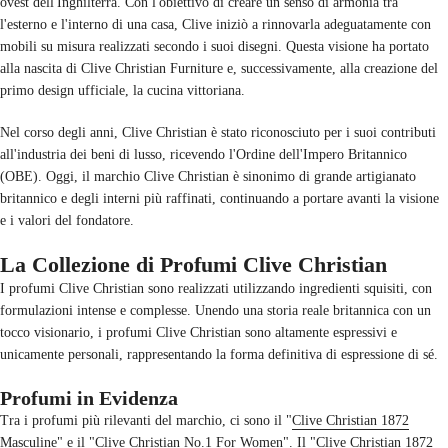
ovest dell'Inghilterra. Con l'obiettivo di creare un senso di armonia tra
l'esterno e l'interno di una casa, Clive iniziò a rinnovarla adeguatamente con
mobili su misura realizzati secondo i suoi disegni. Questa visione ha portato
alla nascita di Clive Christian Furniture e, successivamente, alla creazione del
primo design ufficiale, la cucina vittoriana.
Nel corso degli anni, Clive Christian è stato riconosciuto per i suoi contributi
all'industria dei beni di lusso, ricevendo l'Ordine dell'Impero Britannico
(OBE). Oggi, il marchio Clive Christian è sinonimo di grande artigianato
britannico e degli interni più raffinati, continuando a portare avanti la visione
e i valori del fondatore.
La Collezione di Profumi Clive Christian
I profumi Clive Christian sono realizzati utilizzando ingredienti squisiti, con
formulazioni intense e complesse. Unendo una storia reale britannica con un
tocco visionario, i profumi Clive Christian sono altamente espressivi e
unicamente personali, rappresentando la forma definitiva di espressione di sé.
Profumi in Evidenza
Tra i profumi più rilevanti del marchio, ci sono il "
Clive Christian 1872
Masculine
" e il "
Clive Christian No.1 For Women
". Il "Clive Christian 1872