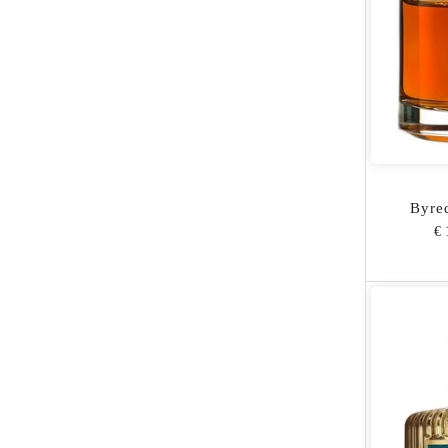
Byred
€ 