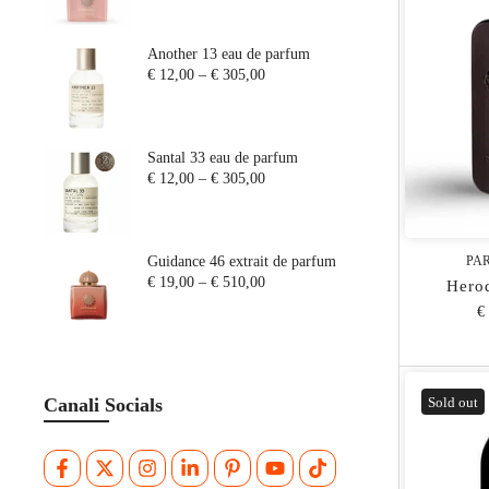
PROFUMI ITALIANI
PROFUMI INGLESI
Another 13 eau de parfum
PROFUMI ORIENTALI
€ 12,00
–
€ 305,00
PROFUMI DA CERIMONIA
PROFUMI DI LUSSO
Santal 33 eau de parfum
SAMPLES
€ 12,00
–
€ 305,00
Guidance 46 extrait de parfum
PA
€ 19,00
–
€ 510,00
Hero
€
Sold out
Canali Socials