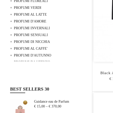
PROFUMI FLOREALI
PROFUMI VERDI
PROFUMI AL LATTE
PROFUMI D'AMORE
PROFUMI INVERNALI
PROFUMI SENSUALI
PROFUMI DI NICCHIA
PROFUMI AL CAFFE'
PROFUMI D'AUTUNNO
PROFUMI DA UFFICIO
PROFUMO DI PULITO
Black 
PROFUMI DOLCI
€ 
PROFUMI LEGNOSI
BEST SELLERS 30
PROFUMI GOURMAND
PROFUMI FRUTTATI
Guidance eau de Parfum
PROFUMI MARINI
€ 15,00
–
€ 370,00
PROFUMI PER INGREDIENTE