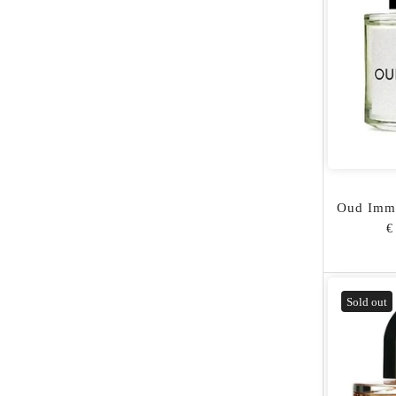
Oud Immo
€
Sold out