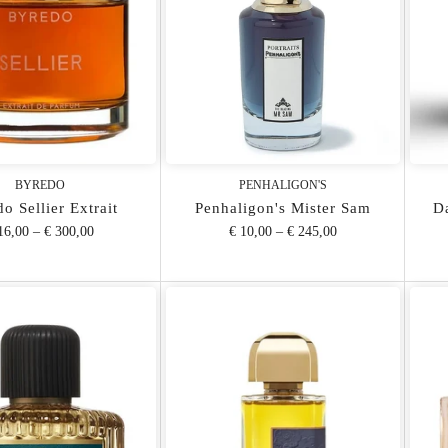
BYREDO
PENHALIGON'S
o Sellier Extrait
Penhaligon's Mister Sam
D
16,00
–
€ 300,00
€ 10,00
–
€ 245,00