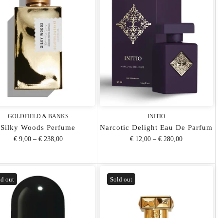
GOLDFIELD & BANKS
INITIO
Silky Woods Perfume
Narcotic Delight Eau De Parfum
€ 9,00
–
€ 238,00
€ 12,00
–
€ 280,00
d out
Sold out