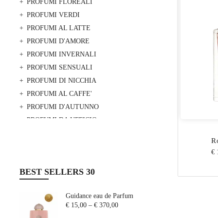
PROFUMI FLOREALI
PROFUMI VERDI
PROFUMI AL LATTE
PROFUMI D'AMORE
PROFUMI INVERNALI
PROFUMI SENSUALI
PROFUMI DI NICCHIA
PROFUMI AL CAFFE'
PROFUMI D'AUTUNNO
PROFUMI DA UFFICIO
PROFUMO DI PULITO
R
PROFUMI DOLCI
€ 
PROFUMI LEGNOSI
BEST SELLERS 30
PROFUMI GOURMAND
PROFUMI FRUTTATI
Guidance eau de Parfum
PROFUMI MARINI
€ 15,00
–
€ 370,00
PROFUMI PER INGREDIENTE