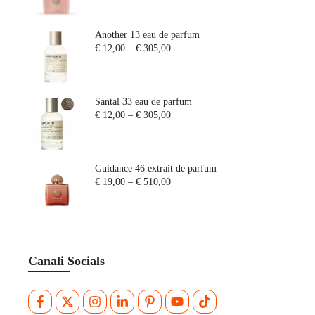
PROFUMI ITALIANI
PROFUMI INGLESI
Another 13 eau de parfum
PROFUMI ORIENTALI
€ 12,00
–
€ 305,00
PROFUMI DA CERIMONIA
PROFUMI DI LUSSO
Santal 33 eau de parfum
SAMPLES
€ 12,00
–
€ 305,00
Guidance 46 extrait de parfum
€ 19,00
–
€ 510,00
Canali Socials