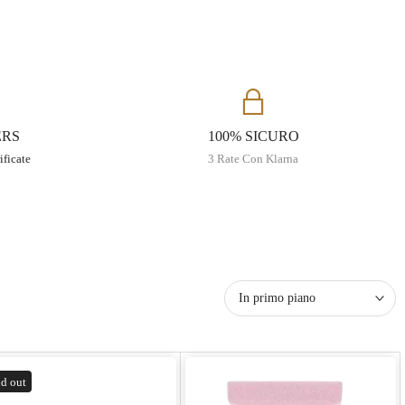
ERS
100% SICURO
ificate
3 Rate Con Klarna
In primo piano
d out