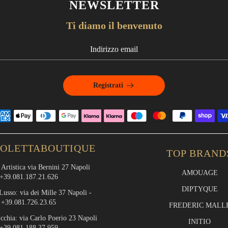
NEWSLETTER
Ti diamo il benvenuto
Registrati
IOLETTABOUTIQUE
TOP BRAND
Artistica via Bernini 27 Napoli
AMOUAGE
+39.081.187.21.626
DIPTYQUE
Lusso: via dei Mille 37 Napoli -
+39.081.726.23.65
FREDERIC MALL
cchia: via Carlo Poerio 23 Napoli
INITIO
+39.081.188.37.959