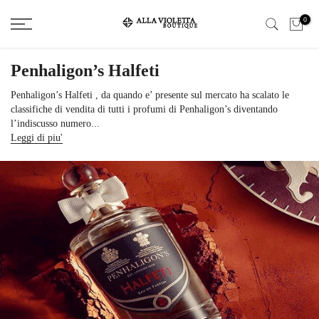
Salta
0
il
contenuto
Penhaligon’s Halfeti
Penhaligon’s Halfeti , da quando e’ presente sul mercato ha scalato le
classifiche di vendita di tutti i profumi di Penhaligon’s diventando
l’indiscusso numero...
Leggi di piu'