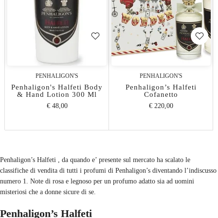
PENHALIGON'S
PENHALIGON'S
Penhaligon's Halfeti Body
Penhaligon’s Halfeti
& Hand Lotion 300 Ml
Cofanetto
€ 48,00
€ 220,00
Penhaligon’s Halfeti , da quando e’ presente sul mercato ha scalato le
classifiche di vendita di tutti i profumi di Penhaligon’s diventando l’indiscusso
numero 1. Note di rosa e legnoso per un profumo adatto sia ad uomini
misteriosi che a donne sicure di se.
Penhaligon’s Halfeti