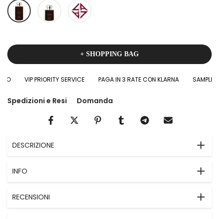
+ SHOPPING BAG
RO
VIP PRIORITY SERVICE
PAGA IN 3 RATE CON KLARNA
SAMPLES IN
Spedizioni e Resi
Domanda
DESCRIZIONE
INFO
RECENSIONI