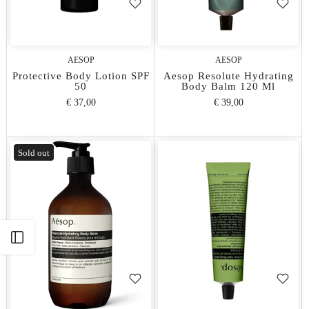
AESOP
AESOP
Protective Body Lotion SPF
Aesop Resolute Hydrating
50
Body Balm 120 Ml
€ 37,00
€ 39,00
Sold out
Apri barra laterale