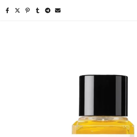
Salta
il
contenuto