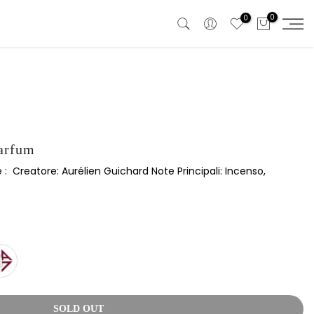
0
0
parfum
: Creatore: Aurélien Guichard Note Principali: Incenso,
SOLD OUT