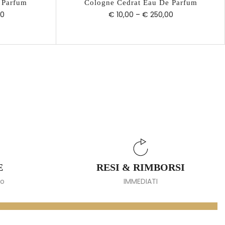
 Parfum
Cologne Cedrat Eau De Parfum
00
€ 10,00
–
€ 250,00
E
RESI & RIMBORSI
io
IMMEDIATI